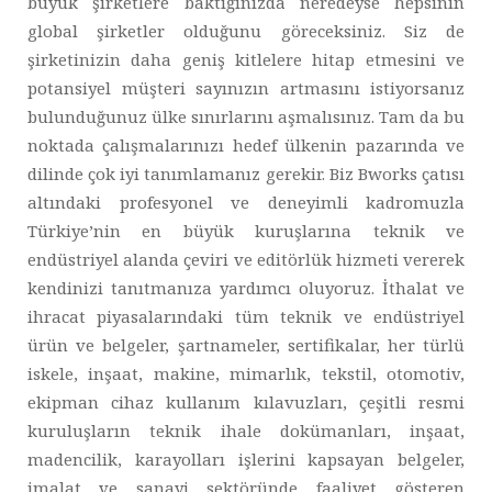
büyük şirketlere baktığınızda neredeyse hepsinin
global şirketler olduğunu göreceksiniz. Siz de
şirketinizin daha geniş kitlelere hitap etmesini ve
potansiyel müşteri sayınızın artmasını istiyorsanız
bulunduğunuz ülke sınırlarını aşmalısınız. Tam da bu
noktada çalışmalarınızı hedef ülkenin pazarında ve
dilinde çok iyi tanımlamanız gerekir. Biz Bworks çatısı
altındaki profesyonel ve deneyimli kadromuzla
Türkiye’nin en büyük kuruşlarına teknik ve
endüstriyel alanda çeviri ve editörlük hizmeti vererek
kendinizi tanıtmanıza yardımcı oluyoruz. İthalat ve
ihracat piyasalarındaki tüm teknik ve endüstriyel
ürün ve belgeler, şartnameler, sertifikalar, her türlü
iskele, inşaat, makine, mimarlık, tekstil, otomotiv,
ekipman cihaz kullanım kılavuzları, çeşitli resmi
kuruluşların teknik ihale dokümanları, inşaat,
madencilik, karayolları işlerini kapsayan belgeler,
imalat ve sanayi sektöründe faaliyet gösteren