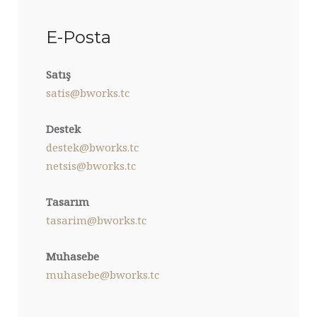
E-Posta
Satış
satis@bworks.tc
Destek
destek@bworks.tc
netsis@bworks.tc
Tasarım
tasarim@bworks.tc
Muhasebe
muhasebe@bworks.tc