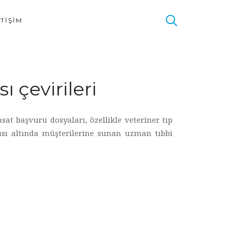
ETIŞIM
 çevirileri
at başvuru dosyaları, özellikle veteriner tıp
ısı altında müşterilerine sunan uzman tıbbi