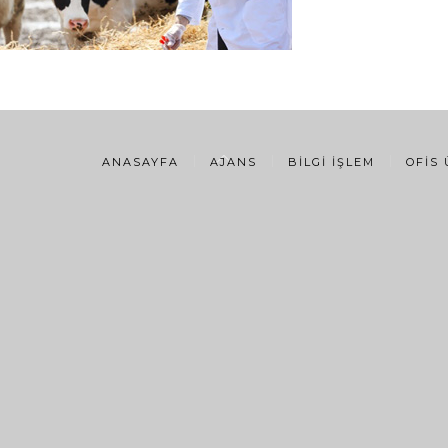
ANASAYFA
AJANS
BILGI İŞLEM
OFIS