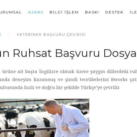
URUMSAL
AJANS
BILGI İŞLEM
BASKI
DESTEK
İL
I
VETERİNER BAŞVURU ÇEVİRİSİ
ün Ruhsat Başvuru Dosyası
ürüne ait başta İngilizce olmak üzere yaygın dillerdeki ruhs
anında deneyim kazanmış ve şimdi tecrübelerini Bworks çat
ltusunda hızlı ve doğru bir şekilde Türkçe’ye çevrilir.