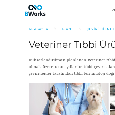
K
ANASAYFA
AJANS
ÇEVIRI HIZMET
Veteriner Tıbbi Ür
Ruhsatlandırılması planlanan veteriner tıbbi 
olmak üzere uzun yıllardır tıbbi çeviri al
çevirmenler tarafından tıbbi terminoloji doğru