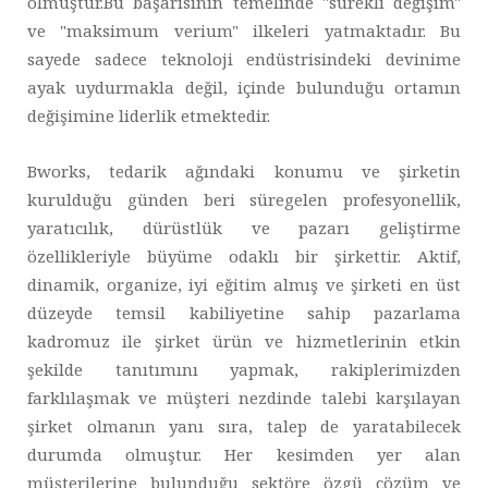
olmuştur.Bu başarısının temelinde "sürekli değişim"
ve "maksimum verium" ilkeleri yatmaktadır. Bu
sayede sadece teknoloji endüstrisindeki devinime
ayak uydurmakla değil, içinde bulunduğu ortamın
değişimine liderlik etmektedir.
Bworks, tedarik ağındaki konumu ve şirketin
kurulduğu günden beri süregelen profesyonellik,
yaratıcılık, dürüstlük ve pazarı geliştirme
özellikleriyle büyüme odaklı bir şirkettir. Aktif,
dinamik, organize, iyi eğitim almış ve şirketi en üst
düzeyde temsil kabiliyetine sahip pazarlama
kadromuz ile şirket ürün ve hizmetlerinin etkin
şekilde tanıtımını yapmak, rakiplerimizden
farklılaşmak ve müşteri nezdinde talebi karşılayan
şirket olmanın yanı sıra, talep de yaratabilecek
durumda olmuştur. Her kesimden yer alan
müşterilerine bulunduğu sektöre özgü çözüm ve