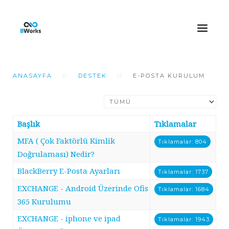
ANASAYFA
DESTEK
E-POSTA KURULUM
Görüntüleme Sayısı
Başlık
Tıklamalar
MFA ( Çok Faktörlü Kimlik
Tıklamalar: 804
Doğrulaması) Nedir?
BlackBerry E-Posta Ayarları
Tıklamalar: 1737
EXCHANGE - Android Üzerinde Ofis
Tıklamalar: 1684
365 Kurulumu
EXCHANGE - iphone ve ipad
Tıklamalar: 1943