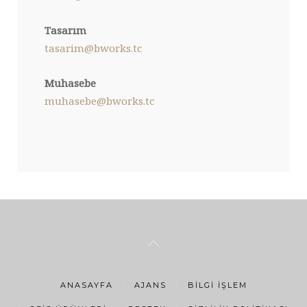
Tasarım
tasarim@bworks.tc
Muhasebe
muhasebe@bworks.tc
ANASAYFA
AJANS
BILGI İŞLEM