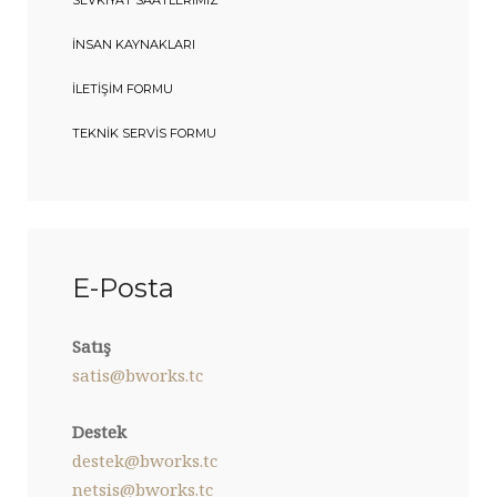
SEVKIYAT SAATLERIMIZ
İNSAN KAYNAKLARI
İLETIŞIM FORMU
TEKNIK SERVIS FORMU
E-Posta
Satış
satis@bworks.tc
Destek
destek@bworks.tc
netsis@bworks.tc