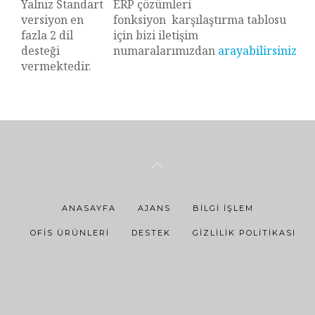
Yalnız Standart
ERP çözümleri
versiyon en
fonksiyon karşılaştırma tablosu
fazla 2 dil
için bizi iletişim
desteği
numaralarımızdan
arayabilirsiniz
vermektedir.
ANASAYFA
AJANS
BILGI İŞLEM
OFIS ÜRÜNLERI
DESTEK
GIZLILIK POLITIKASI