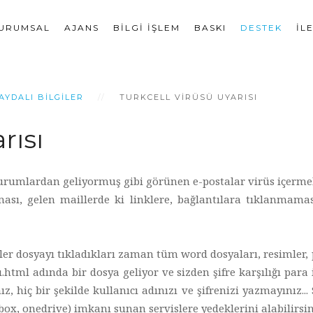
URUMSAL
AJANS
BILGI İŞLEM
BASKI
DESTEK
İL
AYDALI BILGILER
TURKCELL VIRÜSÜ UYARISI
rısı
 kurumlardan geliyormuş gibi görünen e-postalar virüs içerme
ası, gelen maillerde ki linklere, bağlantılara tıklanmaması
nler dosyayı tıkladıkları zaman tüm word dosyaları, resimler,
ml adında bir dosya geliyor ve sizden şifre karşılığı para is
, hiç bir şekilde kullanıcı adınızı ve şifrenizi yazmayınız...
box, onedrive) imkanı sunan servislere yedeklerini alabilirsin