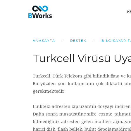
K
ANASAYFA
DESTEK
BILGISAYAR F
Turkcell Virüsü Uya
Turkcell, Türk Telekom gibi bilindik firma ve
Bu yüzden son kullanıcının çok dikkatli olm
gerekmektedir.
Linkteki adresten zip uzantılı dosyayı indire
Daha sonra masaüstüne sıfre_cozme_talımatı.ht
bilmediğiniz adresten gelen mailleri açmayınız
harici disk, flash bellek, bulut depolama(drop