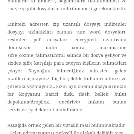
maillerde ki linklere, bağlantılara tıklanmaması ve
.exe, .zip gibi dosyaların indirilmemesi gerekmektedir.
Linkteki adresten zip uzantılı dosyayı indirenler
dosyayı tıkladıkları zaman tüm word dosyaları,
resimler, pdf dosyaları encrypted uzantısına
dönüşüyor. daha sonra masaüstüne
sıfre_cozme_talımatı.html adında bir dosya geliyor ve
sizden şifre karşılığı para isteyen kişilerin talimatları
çıkıyor. Kaynağını bilmediğiniz adresten gelen
mailleri açmayınız, hiç bir şekilde kullanıcı adınızı ve
şifrenizi yazmayınız... Sizin için önemli dosyalarınızın
bir kopyasını harici disk, flash bellek, bulut
depolama(dropbox, onedrive) imkanı sunan
servislere yedeklerini alabilirsiniz.
Aşşağıda örnek gelen bir virüslü mail bulunmaktadır
. Gelen adres uzantısı turkcell ile alakalı değildir. Size